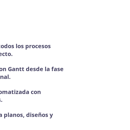
todos los procesos
ecto.
on Gantt desde la fase
inal.
omatizada con
.
 planos, diseños y