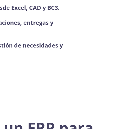
sde Excel, CAD y BC3.
caciones, entregas y
stión de necesidades y
e un ERP para