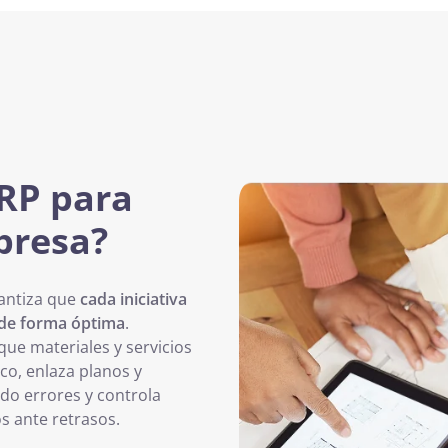
RP para
presa?
antiza que
cada iniciativa
 de forma óptima
.
ue materiales y servicios
ico, enlaza planos y
o errores y controla
os ante retrasos.