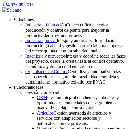
+34 926 093 015
Soluciones
Industria y fabricación
Conecta oficina técnica,
producción y control de planta para mejorar la
productividad y reducir errores.
Industria química
Integra y automatiza formulación,
producción, calidad y gestión comercial para empresas
del sector químico con trazabilidad total.
Ingeniería y proyectos
Integra y coordina todas las fases
del proyecto, desde la oferta hasta el control operativo,
económico y documental en tiempo real.
Organismos de Control
Centraliza y automatiza todas
las inspecciones asegurando trazabilidad completa y
cumplimiento normativo exigido por ENAC
Funcionalidades
Gestión Comercial
CRM
Gestión integral de clientes, entidades y
oportunidades comerciales con seguimiento
avanzado y adaptación sectorial.
Artículos
Gestión avanzada de artículos y
servicios con adaptación sectorial y
automatización de procesos.
Ofertas
Gestión avanzada de ofertas con enfoque