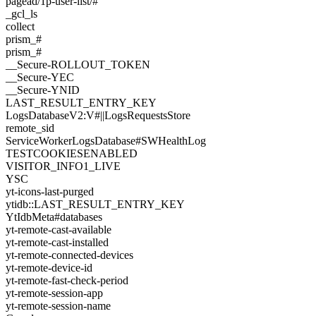
pagead/1p-user-list/#
_gcl_ls
collect
prism_#
prism_#
__Secure-ROLLOUT_TOKEN
__Secure-YEC
__Secure-YNID
LAST_RESULT_ENTRY_KEY
LogsDatabaseV2:V#||LogsRequestsStore
remote_sid
ServiceWorkerLogsDatabase#SWHealthLog
TESTCOOKIESENABLED
VISITOR_INFO1_LIVE
YSC
yt-icons-last-purged
ytidb::LAST_RESULT_ENTRY_KEY
YtIdbMeta#databases
yt-remote-cast-available
yt-remote-cast-installed
yt-remote-connected-devices
yt-remote-device-id
yt-remote-fast-check-period
yt-remote-session-app
yt-remote-session-name