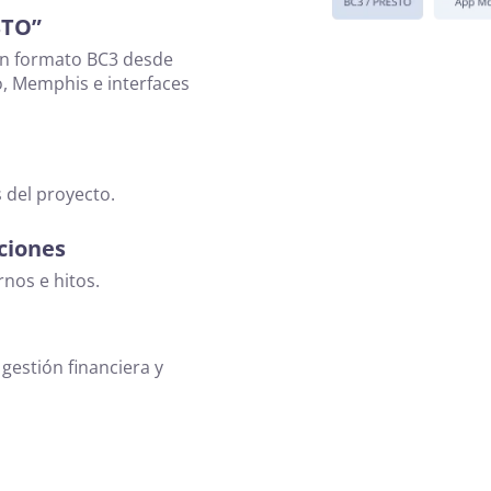
STO”
en formato BC3 desde
, Memphis e interfaces
s del proyecto.
ciones
rnos e hitos.
 gestión financiera y