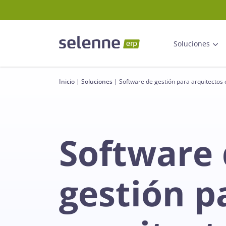
Soluciones
Inicio
|
Soluciones
|
Software de gestión para arquitectos 
Software
gestión p