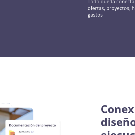
Todo queda conecta
e
ofertas, proyectos, 
gastos
Conexi
diseño
ejecu