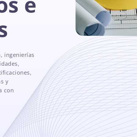
os e
s
, ingenierías
idades,
tificaciones,
as y
a con