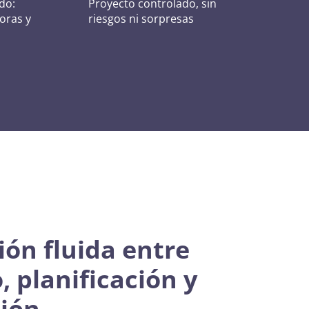
do:
Proyecto controlado, sin
horas y
riesgos ni sorpresas
ón fluida entre
, planificación y
ción