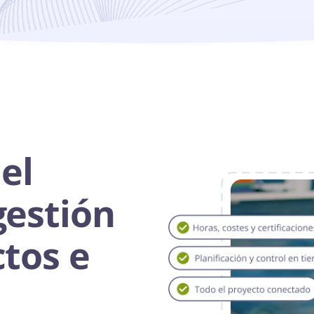
el
gestión
ctos e