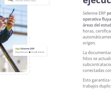
Selenne ERP
pe
operativa fluya
áreas del estu
horas, certific
automáticamen
origen.
La documentació
hitos se actual
subcontratacio
conectadas con
Esto garantiza
trabajos dupli